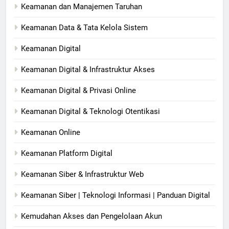
Keamanan dan Manajemen Taruhan
Keamanan Data & Tata Kelola Sistem
Keamanan Digital
Keamanan Digital & Infrastruktur Akses
Keamanan Digital & Privasi Online
Keamanan Digital & Teknologi Otentikasi
Keamanan Online
Keamanan Platform Digital
Keamanan Siber & Infrastruktur Web
Keamanan Siber | Teknologi Informasi | Panduan Digital
Kemudahan Akses dan Pengelolaan Akun