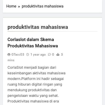
Home
produktivitas mahasiswa
produktivitas mahasiswa
Corlaslot dalam Skema
Produktivitas Mahasiswa
07acc03
1 year ago
0
5
mins
CorlaSlot menjadi bagian dari
keseimbangan aktivitas mahasiswa
modern.Platform ini hadir sebagai
ruang hiburan digital ringan yang
mendukung produktivitas dan
pengelolaan waktu yang sehat.
Produktivitas mahasiswa di era