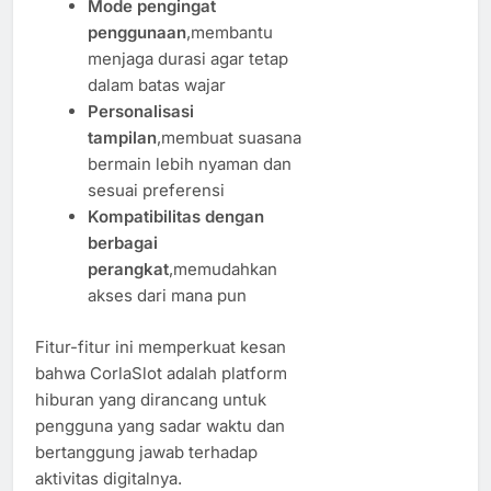
Mode pengingat
penggunaan
,membantu
menjaga durasi agar tetap
dalam batas wajar
Personalisasi
tampilan
,membuat suasana
bermain lebih nyaman dan
sesuai preferensi
Kompatibilitas dengan
berbagai
perangkat
,memudahkan
akses dari mana pun
Fitur-fitur ini memperkuat kesan
bahwa CorlaSlot adalah platform
hiburan yang dirancang untuk
pengguna yang sadar waktu dan
bertanggung jawab terhadap
aktivitas digitalnya.