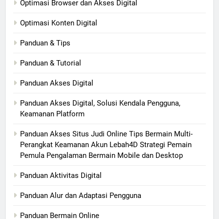
Optimasi Browser dan Akses Digital
Optimasi Konten Digital
Panduan & Tips
Panduan & Tutorial
Panduan Akses Digital
Panduan Akses Digital, Solusi Kendala Pengguna,
Keamanan Platform
Panduan Akses Situs Judi Online Tips Bermain Multi-
Perangkat Keamanan Akun Lebah4D Strategi Pemain
Pemula Pengalaman Bermain Mobile dan Desktop
Panduan Aktivitas Digital
Panduan Alur dan Adaptasi Pengguna
Panduan Bermain Online