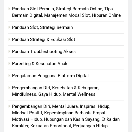
Panduan Slot Pemula, Strategi Bermain Online, Tips
Bermain Digital, Manajemen Modal Slot, Hiburan Online
Panduan Slot, Strategi Bermain
Panduan Strategi & Edukasi Slot
Panduan Troubleshooting Akses
Parenting & Kesehatan Anak
Pengalaman Pengguna Platform Digital
Pengembangan Diri, Kesehatan & Kebugaran,
Mindfulness, Gaya Hidup, Mental Wellness
Pengembangan Diri, Mental Juara, Inspirasi Hidup,
Mindset Positif, Kepemimpinan Berbasis Empati,
Motivasi Hidup, Hubungan dan Kasih Sayang, Etika dan
Karakter, Kekuatan Emosional, Perjuangan Hidup