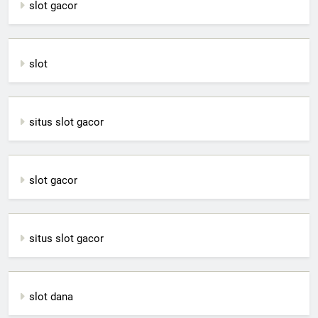
slot gacor
slot
situs slot gacor
slot gacor
situs slot gacor
slot dana