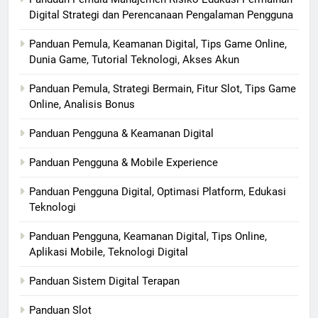
Digital Strategi dan Perencanaan Pengalaman Pengguna
Panduan Pemula, Keamanan Digital, Tips Game Online,
Dunia Game, Tutorial Teknologi, Akses Akun
Panduan Pemula, Strategi Bermain, Fitur Slot, Tips Game
Online, Analisis Bonus
Panduan Pengguna & Keamanan Digital
Panduan Pengguna & Mobile Experience
Panduan Pengguna Digital, Optimasi Platform, Edukasi
Teknologi
Panduan Pengguna, Keamanan Digital, Tips Online,
Aplikasi Mobile, Teknologi Digital
Panduan Sistem Digital Terapan
Panduan Slot