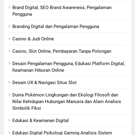
Brand Digital, SEO Brand Awareness, Pengalaman
Pengguna
Branding Digital dan Pengalaman Pengguna
Casino & Judi Online
Casino, Slot Online, Pembayaran Tanpa Potongan
Desain Pengalaman Pengguna, Edukasi Platform Digital,
Keamanan Hiburan Online
Desain UX & Navigasi Situs Slot
Dunia Pokémon Lingkungan dan Ekologi Filosofi dan
Nilai Kehidupan Hubungan Manusia dan Alam Analisis
Simbolik Fiksi
Edukasi & Keamanan Digital
Edukasi Digital Psikologi Gaming Analisis Sistem