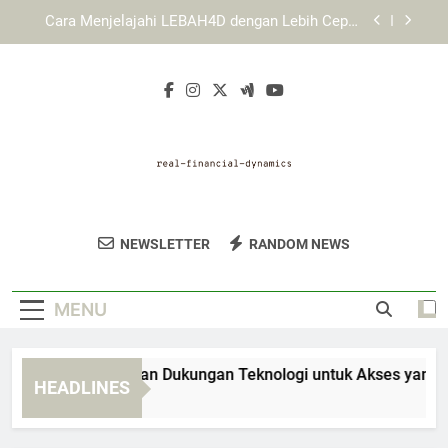
Skip
KAYA787 sebagai Solusi Digital dengan Konsep
to
Akses yang Fleksibel
content
KAYA787 Login dengan Akses Akun yang Lebih
Praktis dan Terarah
EDWINSLOT dengan Dukungan Teknologi untuk
Akses yang Stabil dan Fleksibel
Cara Menjelajahi LEBAH4D dengan Lebih Cepat
dan Praktis
KAYA787 sebagai Solusi Digital dengan Konsep
Akses yang Fleksibel
Real Financial
Tingkatkan Pemahaman Keuangan Anda
KAYA787 Login dengan Akses Akun yang Lebih
NEWSLETTER
RANDOM NEWS
Dynamics
Praktis dan Terarah
Dengan Real Financial Dynamics. Panduan
Investasi, Perencanaan, Dan Keuangan
MENU
Pribadi.
WINSLOT dengan Dukungan Teknologi untuk Akses yang Stabil
HEADLINES
Weeks Ago