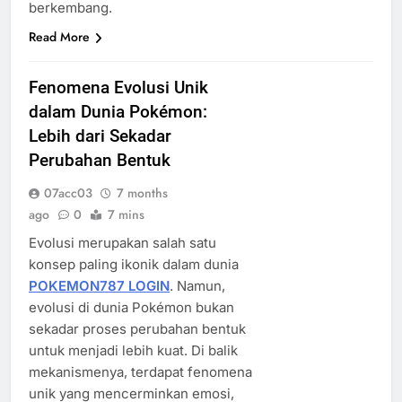
berkembang.
Read More
Fenomena Evolusi Unik
dalam Dunia Pokémon:
Lebih dari Sekadar
Perubahan Bentuk
07acc03
7 months
ago
0
7 mins
Evolusi merupakan salah satu
konsep paling ikonik dalam dunia
POKEMON787 LOGIN
. Namun,
evolusi di dunia Pokémon bukan
sekadar proses perubahan bentuk
untuk menjadi lebih kuat. Di balik
mekanismenya, terdapat fenomena
unik yang mencerminkan emosi,