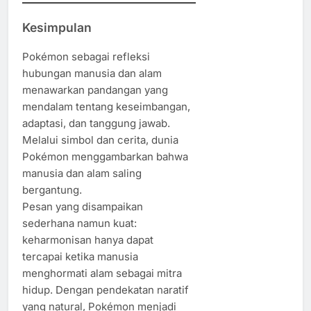
Kesimpulan
Pokémon sebagai refleksi
hubungan manusia dan alam
menawarkan pandangan yang
mendalam tentang keseimbangan,
adaptasi, dan tanggung jawab.
Melalui simbol dan cerita, dunia
Pokémon menggambarkan bahwa
manusia dan alam saling
bergantung.
Pesan yang disampaikan
sederhana namun kuat:
keharmonisan hanya dapat
tercapai ketika manusia
menghormati alam sebagai mitra
hidup. Dengan pendekatan naratif
yang natural, Pokémon menjadi