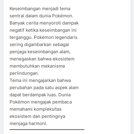
Keseimbangan menjadi tema
sentral dalam dunia Pokémon.
Banyak cerita menyoroti dampak
negatif ketika keseimbangan ini
terganggu. Pokémon legendaris
sering digambarkan sebagai
penjaga keseimbangan alam,
menegaskan bahwa ekosistem
membutuhkan mekanisme
perlindungan.
Tema ini mengajarkan bahwa
perubahan pada satu aspek alam
dapat berdampak luas. Dunia
Pokémon mengajak pembaca
memahami kompleksitas
ekosistem dan pentingnya
menjaga harmoni.