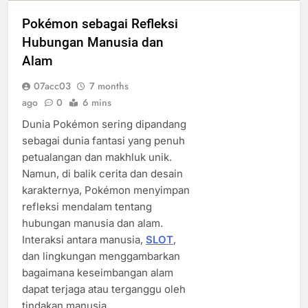
Pokémon sebagai Refleksi
Hubungan Manusia dan
Alam
07acc03
7 months
ago
0
6 mins
Dunia Pokémon sering dipandang
sebagai dunia fantasi yang penuh
petualangan dan makhluk unik.
Namun, di balik cerita dan desain
karakternya, Pokémon menyimpan
refleksi mendalam tentang
hubungan manusia dan alam.
Interaksi antara manusia,
SLOT
,
dan lingkungan menggambarkan
bagaimana keseimbangan alam
dapat terjaga atau terganggu oleh
tindakan manusia.