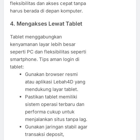
fleksibilitas dan akses cepat tanpa
harus berada di depan komputer.
4. Mengakses Lewat Tablet
Tablet menggabungkan
kenyamanan layar lebih besar
seperti PC dan fleksibilitas seperti
smartphone. Tips aman login di
tablet:
Gunakan browser resmi
atau aplikasi Lebah4D yang
mendukung layar tablet.
Pastikan tablet memiliki
sistem operasi terbaru dan
performa cukup untuk
menjalankan situs tanpa lag.
Gunakan jaringan stabil agar
transaksi deposit,