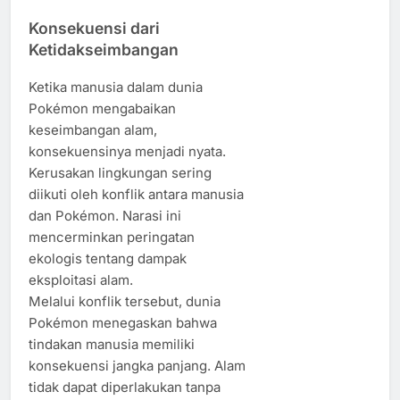
Konsekuensi dari
Ketidakseimbangan
Ketika manusia dalam dunia
Pokémon mengabaikan
keseimbangan alam,
konsekuensinya menjadi nyata.
Kerusakan lingkungan sering
diikuti oleh konflik antara manusia
dan Pokémon. Narasi ini
mencerminkan peringatan
ekologis tentang dampak
eksploitasi alam.
Melalui konflik tersebut, dunia
Pokémon menegaskan bahwa
tindakan manusia memiliki
konsekuensi jangka panjang. Alam
tidak dapat diperlakukan tanpa