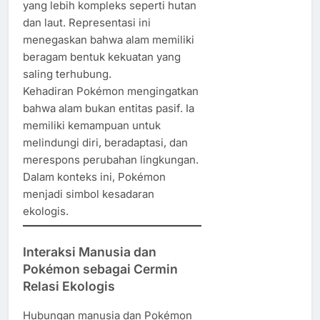
yang lebih kompleks seperti hutan
dan laut. Representasi ini
menegaskan bahwa alam memiliki
beragam bentuk kekuatan yang
saling terhubung.
Kehadiran Pokémon mengingatkan
bahwa alam bukan entitas pasif. Ia
memiliki kemampuan untuk
melindungi diri, beradaptasi, dan
merespons perubahan lingkungan.
Dalam konteks ini, Pokémon
menjadi simbol kesadaran
ekologis.
Interaksi Manusia dan
Pokémon sebagai Cermin
Relasi Ekologis
Hubungan manusia dan Pokémon