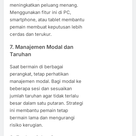
meningkatkan peluang menang.
Menggunakan fitur ini di PC,
smartphone, atau tablet membantu
pemain membuat keputusan lebih
cerdas dan terukur.
7. Manajemen Modal dan
Taruhan
Saat bermain di berbagai
perangkat, tetap perhatikan
manajemen modal. Bagi modal ke
beberapa sesi dan sesuaikan
jumlah taruhan agar tidak terlalu
besar dalam satu putaran. Strategi
ini membantu pemain tetap
bermain lama dan mengurangi
risiko kerugian.