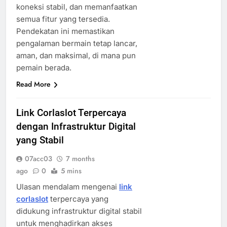
koneksi stabil, dan memanfaatkan
semua fitur yang tersedia.
Pendekatan ini memastikan
pengalaman bermain tetap lancar,
aman, dan maksimal, di mana pun
pemain berada.
Read More
Link Corlaslot Terpercaya
dengan Infrastruktur Digital
yang Stabil
07acc03
7 months
ago
0
5 mins
Ulasan mendalam mengenai
link
corlaslot
terpercaya yang
didukung infrastruktur digital stabil
untuk menghadirkan akses