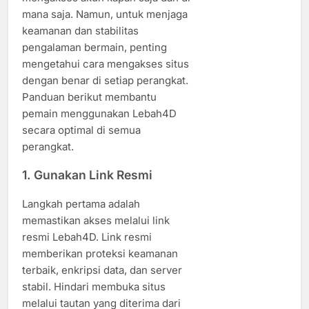
mana saja. Namun, untuk menjaga
keamanan dan stabilitas
pengalaman bermain, penting
mengetahui cara mengakses situs
dengan benar di setiap perangkat.
Panduan berikut membantu
pemain menggunakan Lebah4D
secara optimal di semua
perangkat.
1. Gunakan Link Resmi
Langkah pertama adalah
memastikan akses melalui link
resmi Lebah4D. Link resmi
memberikan proteksi keamanan
terbaik, enkripsi data, dan server
stabil. Hindari membuka situs
melalui tautan yang diterima dari