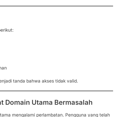
erikut:
a
nan
njadi tanda bahwa akses tidak valid.
aat Domain Utama Bermasalah
n utama mengalami perlambatan. Pengguna yang telah