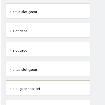
situs slot gacor
slot dana
slot gacor
situs slot gacor
slot gacor hari ini