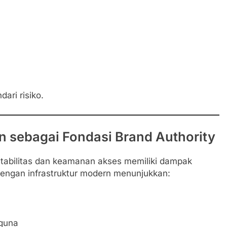
ri risiko.
n sebagai Fondasi Brand Authority
stabilitas dan keamanan akses memiliki dampak
dengan infrastruktur modern menunjukkan:
guna