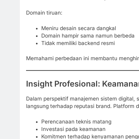
Domain tiruan:
Meniru desain secara dangkal
Domain hampir sama namun berbeda
Tidak memiliki backend resmi
Memahami perbedaan ini membantu menghinda
Insight Profesional: Keamana
Dalam perspektif manajemen sistem digital, 
langsung terhadap reputasi brand. Platform 
Perencanaan teknis matang
Investasi pada keamanan
Komitmen terhadap kenyamanan peng