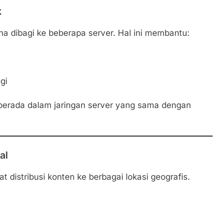
k
a dibagi ke beberapa server. Hal ini membantu:
gi
erada dalam jaringan server yang sama dengan
al
distribusi konten ke berbagai lokasi geografis.