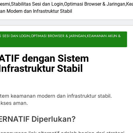
 Resmi,Stabilitas Sesi dan Login,Optimasi Browser & Jaringan,K
Modern dan Infrastruktur Stabil
ITAS SESI DAN LOGIN,OPTIMASI BROWSER & JARINGAN,KEAMANAN AKUN &
TIF dengan Sistem
frastruktur Stabil
em keamanan modern dan infrastruktur stabil.
akses aman.
RNATIF Diperlukan?