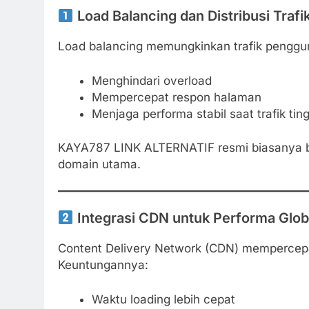
Load Balancing dan Distribusi Trafi
Load balancing memungkinkan trafik penggun
Menghindari overload
Mempercepat respon halaman
Menjaga performa stabil saat trafik ting
KAYA787 LINK ALTERNATIF resmi biasanya b
domain utama.
Integrasi CDN untuk Performa Glob
Content Delivery Network (CDN) mempercepat 
Keuntungannya:
Waktu loading lebih cepat