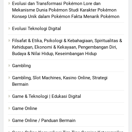
Evolusi dan Transformasi Pokémon Lore dan
Mekanisme Dunia Pokémon Studi Karakter Pokémon
Konsep Unik dalam Pokémon Fakta Menarik Pokémon
Evolusi Teknologi Digital
Filsafat & Etika, Psikologi & Kebahagiaan, Spiritualitas &
Kehidupan, Ekonomi & Kekayaan, Pengembangan Diri,
Budaya & Nilai Hidup, Keseimbangan Hidup
Gambling
Gambling, Slot Machines, Kasino Online, Strategi
Bermain
Game & Teknologi | Edukasi Digital
Game Online
Game Online / Panduan Bermain