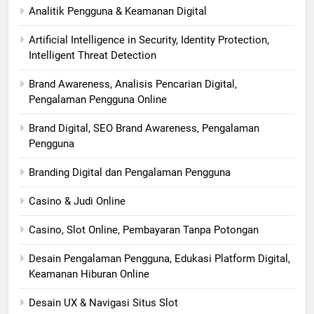
Analitik Pengguna & Keamanan Digital
Artificial Intelligence in Security, Identity Protection,
Intelligent Threat Detection
Brand Awareness, Analisis Pencarian Digital,
Pengalaman Pengguna Online
Brand Digital, SEO Brand Awareness, Pengalaman
Pengguna
Branding Digital dan Pengalaman Pengguna
Casino & Judi Online
Casino, Slot Online, Pembayaran Tanpa Potongan
Desain Pengalaman Pengguna, Edukasi Platform Digital,
Keamanan Hiburan Online
Desain UX & Navigasi Situs Slot