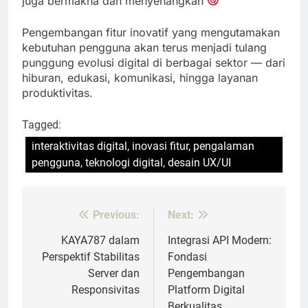
juga bermakna dan menyenangkan
Pengembangan fitur inovatif yang mengutamakan
kebutuhan pengguna akan terus menjadi tulang
punggung evolusi digital di berbagai sektor — dari
hiburan, edukasi, komunikasi, hingga layanan
produktivitas.
Tagged:
interaktivitas digital, inovasi fitur, pengalaman
pengguna, teknologi digital, desain UX/UI
Previous:
Next:
Post
navigation
KAYA787 dalam
Integrasi API Modern:
Perspektif Stabilitas
Fondasi
Server dan
Pengembangan
Responsivitas
Platform Digital
Berkualitas