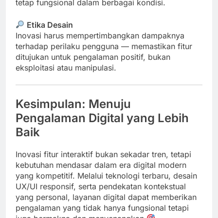
tetap fungsional dalam berbagai kondisi.
Etika Desain
Inovasi harus mempertimbangkan dampaknya
terhadap perilaku pengguna — memastikan fitur
ditujukan untuk pengalaman positif, bukan
eksploitasi atau manipulasi.
Kesimpulan: Menuju
Pengalaman Digital yang Lebih
Baik
Inovasi fitur interaktif bukan sekadar tren, tetapi
kebutuhan mendasar dalam era digital modern
yang kompetitif. Melalui teknologi terbaru, desain
UX/UI responsif, serta pendekatan kontekstual
yang personal, layanan digital dapat memberikan
pengalaman yang tidak hanya fungsional tetapi