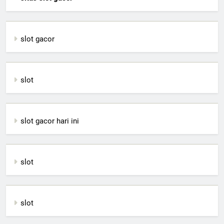
slot gacor
slot
slot gacor hari ini
slot
slot