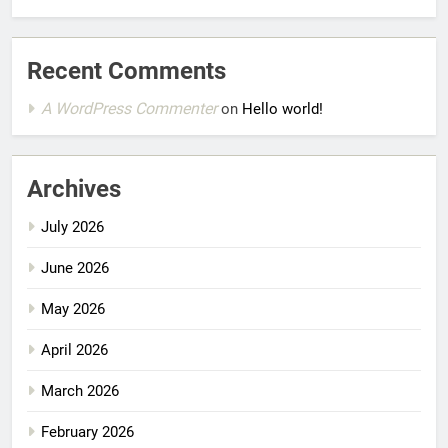
Recent Comments
A WordPress Commenter
on
Hello world!
Archives
July 2026
June 2026
May 2026
April 2026
March 2026
February 2026