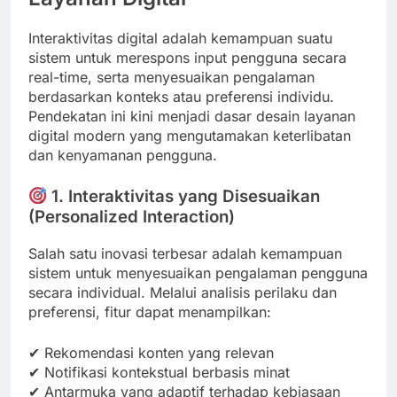
Interaktivitas digital adalah kemampuan suatu
sistem untuk merespons input pengguna secara
real-time, serta menyesuaikan pengalaman
berdasarkan konteks atau preferensi individu.
Pendekatan ini kini menjadi dasar desain layanan
digital modern yang mengutamakan keterlibatan
dan kenyamanan pengguna.
1. Interaktivitas yang Disesuaikan
(Personalized Interaction)
Salah satu inovasi terbesar adalah kemampuan
sistem untuk menyesuaikan pengalaman pengguna
secara individual. Melalui analisis perilaku dan
preferensi, fitur dapat menampilkan:
✔ Rekomendasi konten yang relevan
✔ Notifikasi kontekstual berbasis minat
✔ Antarmuka yang adaptif terhadap kebiasaan