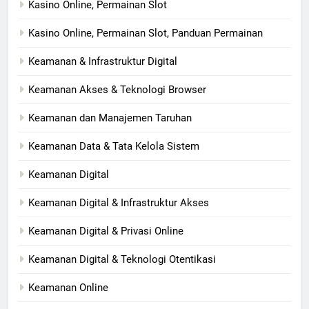
Kasino Online, Permainan Slot
Kasino Online, Permainan Slot, Panduan Permainan
Keamanan & Infrastruktur Digital
Keamanan Akses & Teknologi Browser
Keamanan dan Manajemen Taruhan
Keamanan Data & Tata Kelola Sistem
Keamanan Digital
Keamanan Digital & Infrastruktur Akses
Keamanan Digital & Privasi Online
Keamanan Digital & Teknologi Otentikasi
Keamanan Online