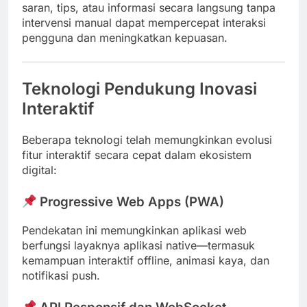
saran, tips, atau informasi secara langsung tanpa
intervensi manual dapat mempercepat interaksi
pengguna dan meningkatkan kepuasan.
Teknologi Pendukung Inovasi
Interaktif
Beberapa teknologi telah memungkinkan evolusi
fitur interaktif secara cepat dalam ekosistem
digital:
Progressive Web Apps (PWA)
Pendekatan ini memungkinkan aplikasi web
berfungsi layaknya aplikasi native—termasuk
kemampuan interaktif offline, animasi kaya, dan
notifikasi push.