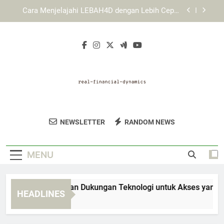
Skip
KAYA787 sebagai Solusi Digital dengan Konsep
to
Akses yang Fleksibel
content
KAYA787 Login dengan Akses Akun yang Lebih
Praktis dan Terarah
EDWINSLOT dengan Dukungan Teknologi untuk
Akses yang Stabil dan Fleksibel
Cara Menjelajahi LEBAH4D dengan Lebih Cepat
dan Praktis
KAYA787 sebagai Solusi Digital dengan Konsep
Akses yang Fleksibel
Real Financial
Tingkatkan Pemahaman Keuangan Anda
KAYA787 Login dengan Akses Akun yang Lebih
NEWSLETTER
RANDOM NEWS
Dynamics
Praktis dan Terarah
Dengan Real Financial Dynamics. Panduan
Investasi, Perencanaan, Dan Keuangan
MENU
Pribadi.
WINSLOT dengan Dukungan Teknologi untuk Akses yang Stabil
HEADLINES
Weeks Ago