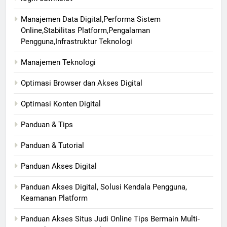
Manajemen Data Digital,Performa Sistem
Online,Stabilitas Platform,Pengalaman
Pengguna,Infrastruktur Teknologi
Manajemen Teknologi
Optimasi Browser dan Akses Digital
Optimasi Konten Digital
Panduan & Tips
Panduan & Tutorial
Panduan Akses Digital
Panduan Akses Digital, Solusi Kendala Pengguna,
Keamanan Platform
Panduan Akses Situs Judi Online Tips Bermain Multi-