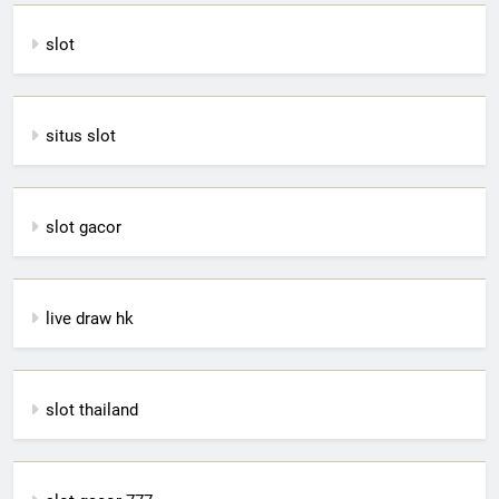
slot
situs slot
slot gacor
live draw hk
slot thailand