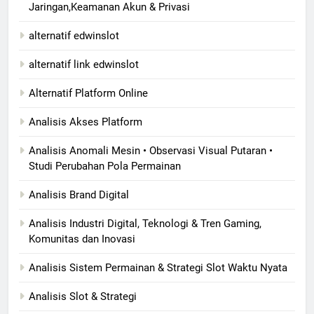
Jaringan,Keamanan Akun & Privasi
alternatif edwinslot
alternatif link edwinslot
Alternatif Platform Online
Analisis Akses Platform
Analisis Anomali Mesin • Observasi Visual Putaran •
Studi Perubahan Pola Permainan
Analisis Brand Digital
Analisis Industri Digital, Teknologi & Tren Gaming,
Komunitas dan Inovasi
Analisis Sistem Permainan & Strategi Slot Waktu Nyata
Analisis Slot & Strategi